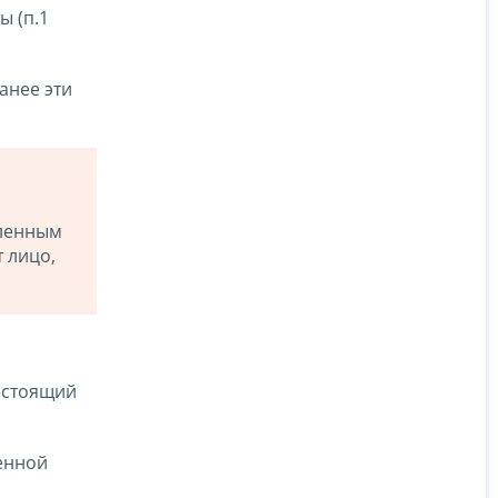
ы (п.1
анее эти
вленным
 лицо,
естоящий
енной