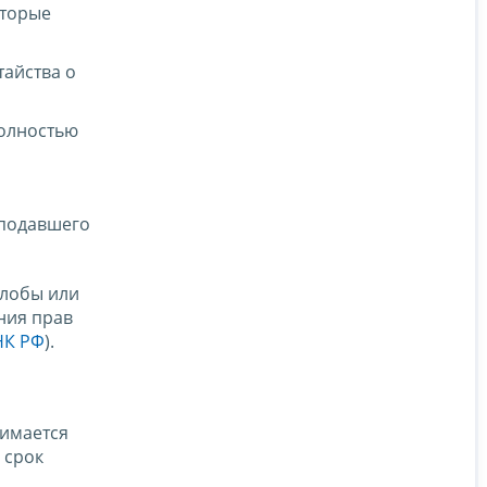
оторые
тайства о
полностью
 подавшего
алобы или
ния прав
 НК РФ
).
нимается
 срок