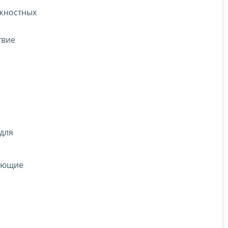
лжностных
твие
 для
дающие