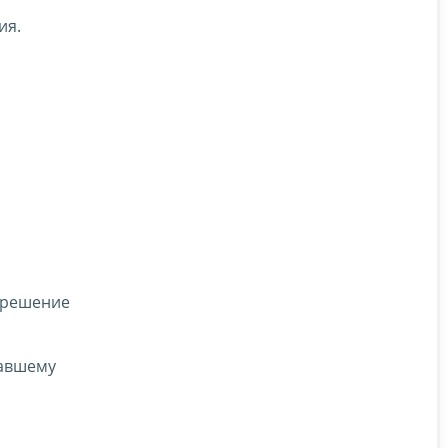
ия.
 решение
давшему