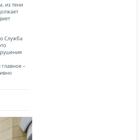
, из тени
должает
дмет
то Служба
это
нарушения
 главное –
тивно