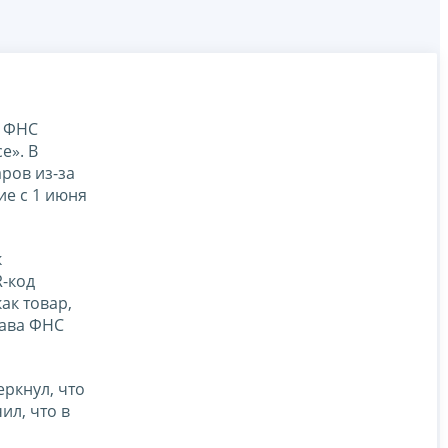
ь ФНС
е». В
ров из-за
ие с 1 июня
к
R-код
ак товар,
лава ФНС
ркнул, что
ил, что в