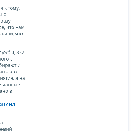
 к тому,
ы с
сразу
е, что нам
знали, что
лужбы, 832
ого с
бирают и
п – это
ятия, а на
м данные
ано в
аниил
са
ензий