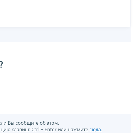
?
сли Вы сообщите об этом.
цию клавиш: Ctrl + Enter или нажмите
сюда
.