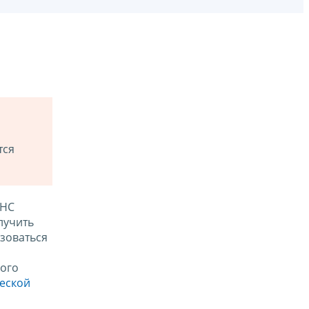
тся
ФНС
лучить
зоваться
ого
ческой