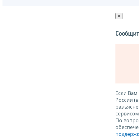
×
Сообщит
Если Вам
России (
разъясне
сервисо
По вопро
обеспече
поддержк