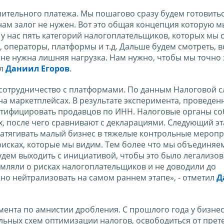
ительного платежа. Мы пошагово сразу будем готовиться
 нам залог не нужен. Вот это общая концепция которую м
у нас пять категорий налогоплательщиков, которых мы 
операторы, платформы и т.д. Дальше будем смотреть, вс
 не нужна лишняя нагрузка. Нам нужно, чтобы мы точно 
ил
Даниил Егоров
.
сотрудничество с платформами. По данным Налоговой с
а маркетплейсах. В результате эксперимента, проведенн
тифицировать продавцов по ИНН. Налоговые органы со
, после чего сравнивают с декларациями. Следующий эта
затягивать малый бизнес в тяжелые контрольные меропри
рисках, которые мы видим. Тем более что мы объединяе
будем выходить с инициативой, чтобы это было легализов
мляли о рисках налогоплательщиков и не доводили до
но нейтрализовать на самом раннем этапе», - отметил
Д
мента по амнистии дробления. С прошлого года у бизне
льных схем оптимизации налогов, освободиться от прет