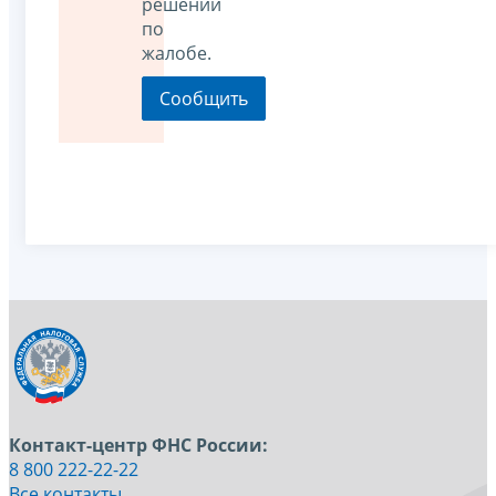
решении
по
жалобе.
Контакт-центр ФНС России:
8 800 222-22-22
Все контакты