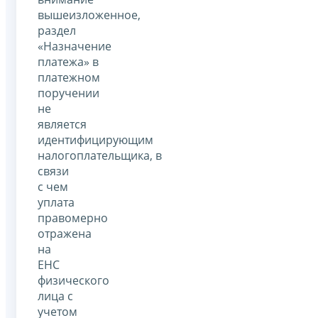
вышеизложенное,
раздел
«Назначение
платежа» в
платежном
поручении
не
является
идентифицирующим
налогоплательщика, в
связи
с чем
уплата
правомерно
отражена
на
ЕНС
физического
лица с
учетом