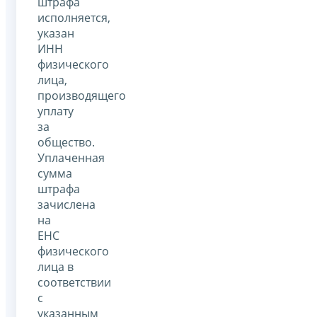
штрафа
исполняется,
указан
ИНН
физического
лица,
производящего
уплату
за
общество.
Уплаченная
сумма
штрафа
зачислена
на
ЕНС
физического
лица в
соответствии
с
указанным