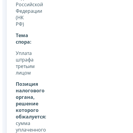
Российской
Федерации
(НК
РФ)
Тема
спора:
Уплата
штрафа
третьим
лицом
Позиция
налогового
органа,
решение
которого
обжалуется:
сумма
уплаченного