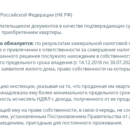
 Российской Федерации (НК РФ)
лательщиком документов в качестве подтверждающих с
с приобретением квартиры.
о обжалуется:
по результатам камеральной налоговой 
е о привлечении к ответственности за совершение нало
занного решения послужило нахождение в собственнос
предельного срока владения (с 14.12.2018 по 30.07.2021
 заявителя жилого дома, право собственности на котор
ию инспекции, указывая на то, что проданная им кварт
инадлежала ему более минимального предельного срок
нность исчислять НДФЛ с дохода, полученного от ее прод
щий ему на праве собственности, в свою очередь, не со
м, установленным Постановлением Правительства от 2
помещением, пригодным для постоянного проживания.