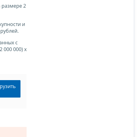
в размере 2
купности и
 рублей.
анных с
 000 000) x
рузить