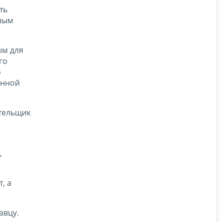
ть
нным
ым для
го
о
енной
ательщик
,
, а
авцу.