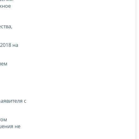
ежное
ства,
2018 на
лем
заявителя с
том
шения не