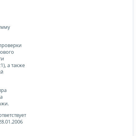
умму
проверки
гового
ти
), а также
ый
ира
а
ажи.
ответствует
8.01.2006