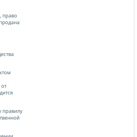
, право
 продана
щества
ектом
 от
дится
у правилу
ственной
ошении