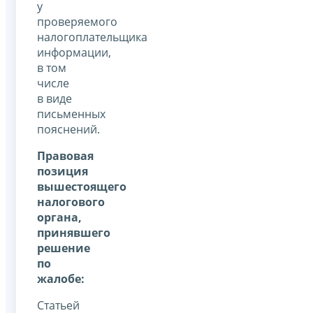
у
проверяемого
налогоплательщика
информации,
в том
числе
в виде
письменных
пояснений.
Правовая
позиция
вышестоящего
налогового
органа,
принявшего
решение
по
жалобе:
Статьей