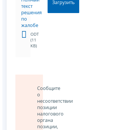
Загрузить
текст
решения
по
жалобе
ODT
(11
KB)
Сообщите
о
несоответствии
позиции
налогового
органа
позиции,