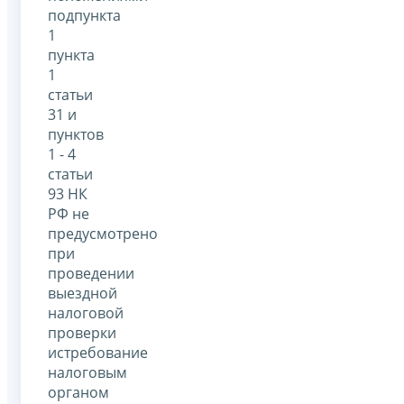
подпункта
1
пункта
1
статьи
31 и
пунктов
1 - 4
статьи
93 НК
РФ не
предусмотрено
при
проведении
выездной
налоговой
проверки
истребование
налоговым
органом