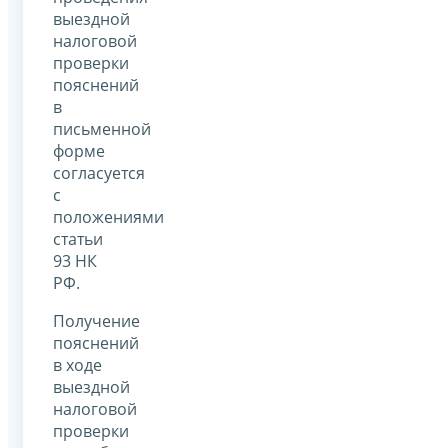
выездной
налоговой
проверки
пояснений
в
письменной
форме
согласуется
с
положениями
статьи
93 НК
РФ.
Получение
пояснений
в ходе
выездной
налоговой
проверки