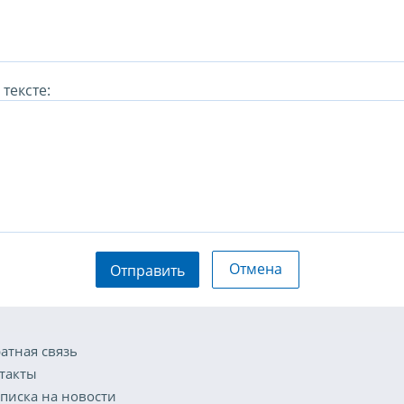
тексте:
Отмена
Отправить
атная связь
такты
писка на новости