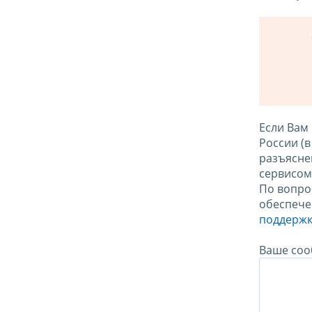
Если Вам
России (
разъясне
сервисо
По вопро
обеспече
поддержк
Ваше соо