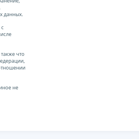
ранение,
,
х данных.
 с
числе
 также что
едерации,
 отношении
иное не