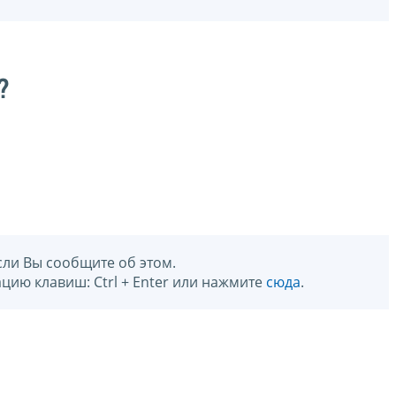
?
сли Вы сообщите об этом.
цию клавиш: Ctrl + Enter или нажмите
сюда
.