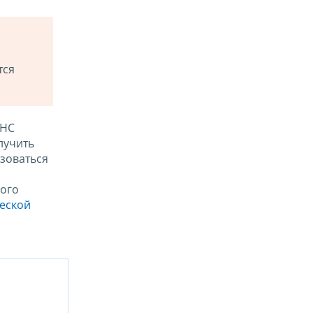
тся
ФНС
лучить
зоваться
ого
ческой