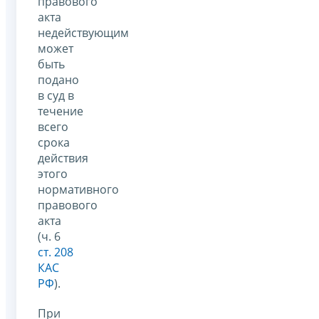
правового
акта
недействующим
может
быть
подано
в суд в
течение
всего
срока
действия
этого
нормативного
правового
акта
(ч. 6
ст. 208
КАС
РФ
).
При