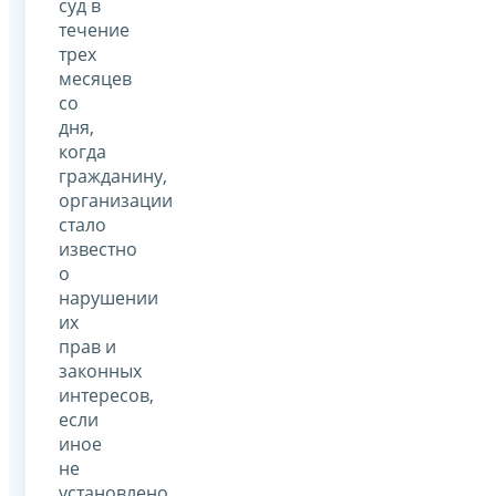
суд в
течение
трех
месяцев
со
дня,
когда
гражданину,
организации
стало
известно
о
нарушении
их
прав и
законных
интересов,
если
иное
не
установлено