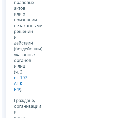
правовых
актов
или о
признании
незаконными
решений
и
действий
(бездействия)
указанных
органов
и лиц
(ч. 2
ст. 197
АПК
РФ
).
Граждане,
организации
и
иные