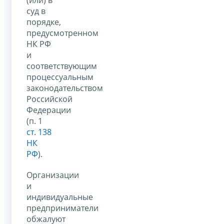
(или) в
суд в
порядке,
предусмотренном
НК РФ
и
соответствующим
процессуальным
законодательством
Российской
Федерации
(п. 1
ст. 138
НК
РФ
).
Организации
и
индивидуальные
предприниматели
обжалуют