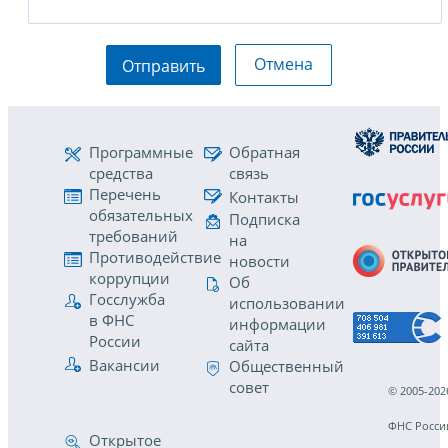
Отмена
Отправить
Программные
Обратная
средства
связь
Перечень
Контакты
обязательных
Подписка
требований
на
Противодействие
новости
коррупции
Об
Госслужба
использовании
в ФНС
информации
России
сайта
Вакансии
Общественный
совет
© 2005-202
ФНС Росси
Открытое