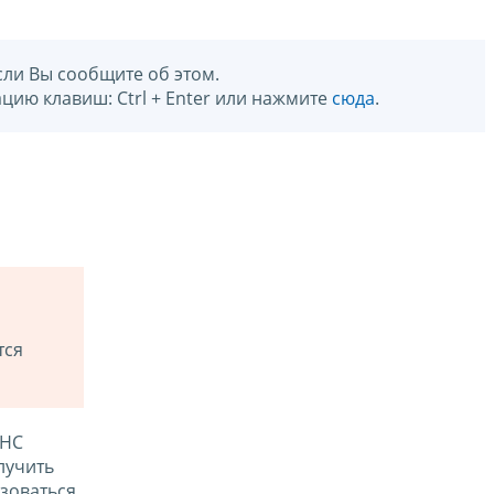
сли Вы сообщите об этом.
цию клавиш: Ctrl + Enter или нажмите
сюда
.
тся
ФНС
лучить
зоваться