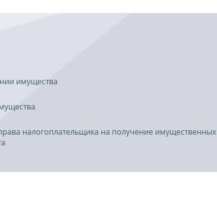
нии имущества
мущества
права налогоплательщика на получение имущественных
та