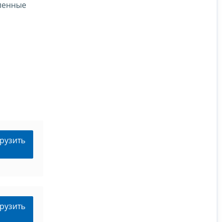
ленные
рузить
рузить