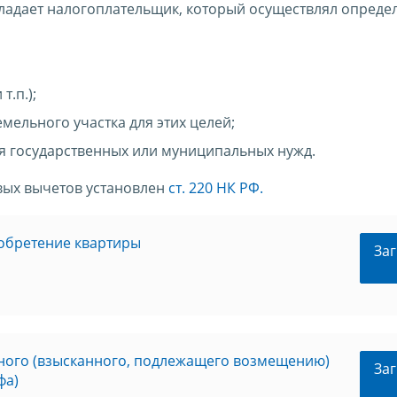
адает налогоплательщик, который осуществлял опреде
т.п.);
мельного участка для этих целей;
я государственных или муниципальных нужд.
вых вычетов установлен
ст. 220 НК РФ.
обретение квартиры
Заг
ного (взысканного, подлежащего возмещению)
Заг
фа)