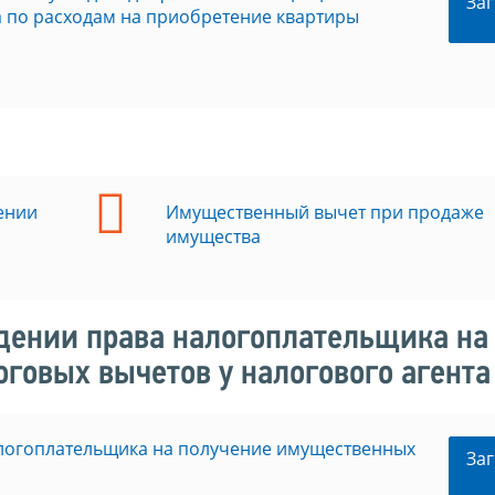
Заг
 по расходам на приобретение квартиры
ении
Имущественный вычет при продаже
имущества
дении права налогоплательщика на
говых вычетов у налогового агента
алогоплательщика на получение имущественных
Заг