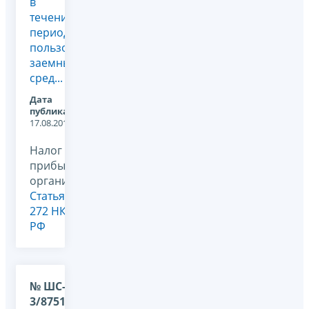
в
течение
периода
пользования
заемными
сред...
Дата
публикации:
17.08.2011
Налог на
прибыль
организаций,
Статья
272 НК
РФ
№ ШС-37-
3/8751@