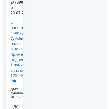
2/7390@
от
23.07.2010
О
расчете
совокупной
суммы
налогов
в целях
применения
подпункта
1 пункта
2 статьи
176.1 НК
РФ
Дата
публикации:
28.05.2012
НДС,