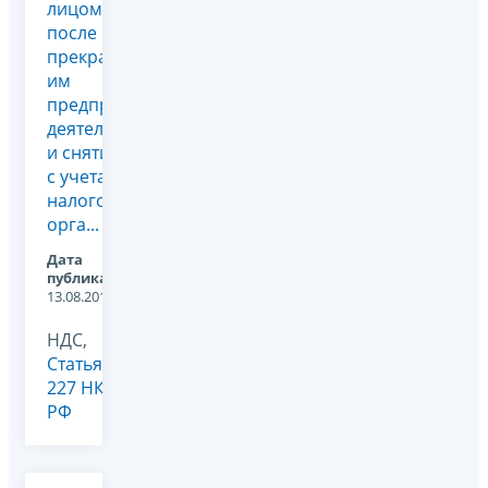
лицом
после
прекращения
им
предпринимательской
деятельности
и снятия
с учета в
налоговом
орга...
Дата
публикации:
13.08.2010
НДС,
Статья
227 НК
РФ