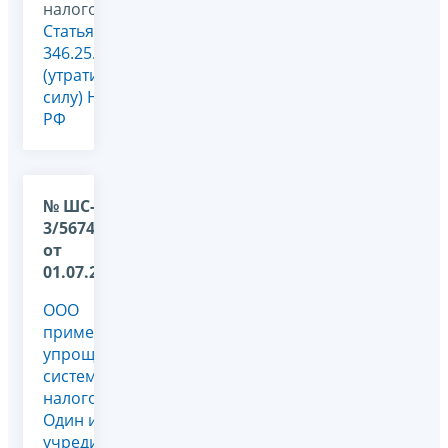
налогообложения,
Статья
346.25.1
(утратила
силу) НК
РФ
№ ШС-37-
3/5674@
от
01.07.2010
ООО
применяет
упрощенную
систему
налогообложения.
Один из
учредителей