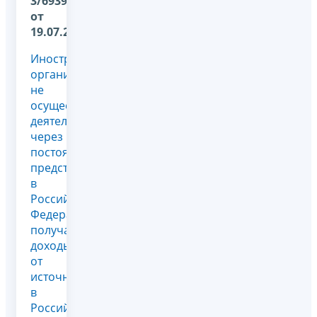
3/6939@
от
19.07.2010
Иностранная
организация,
не
осуществляющая
деятельность
через
постоянное
представительство
в
Российской
Федерации,
получает
доходы
от
источников
в
Российской