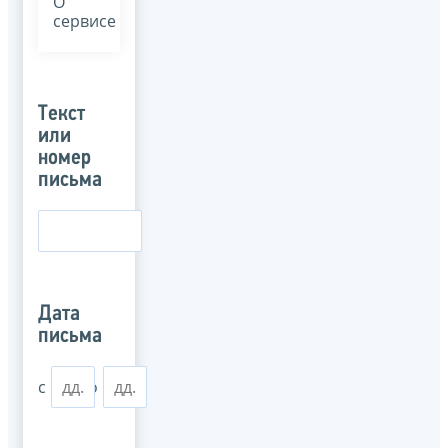
О
сервисе
Текст
или
номер
письма
Дата
письма
с
по