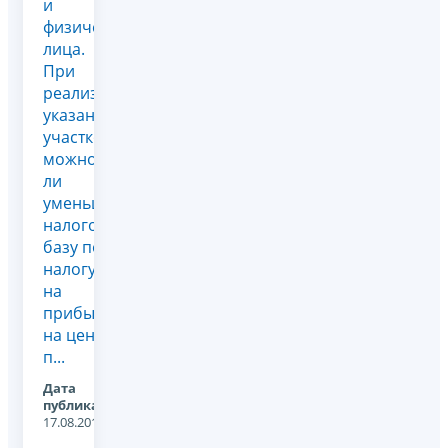
и
физического
лица.
При
реализации
указанных
участков,
можно
ли
уменьшить
налоговую
базу по
налогу
на
прибыль
на цену
п...
Дата
публикации:
17.08.2011