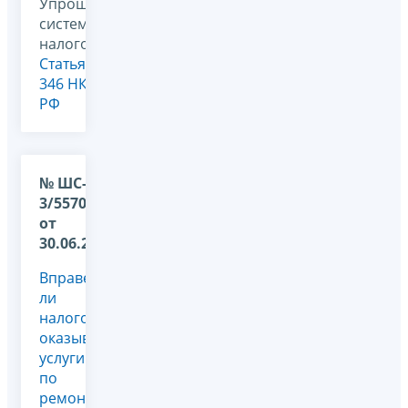
Упрощенная
система
налогообложения,
Статья
346 НК
РФ
№ ШС-37-
3/5570@
от
30.06.2010
Вправе
ли
налогоплательщики,
оказывающие
услуги
по
ремонту