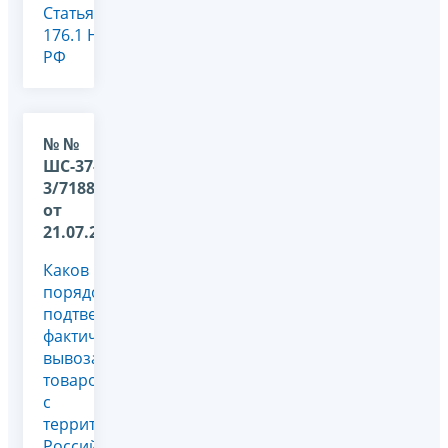
Статья
176.1 НК
РФ
№ №
ШС-37-
3/7188@
от
21.07.2010
Каков
порядок
подтверждения
фактического
вывоза
товаров
с
территории
Российской