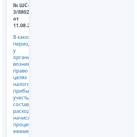
№ ШС-37-
3/8802@
от
11.08.2010
В каком
периоде
у
организации
возникает
право в
целях
налогообложения
прибыли
учесть в
составе
расходов
начисление
процентов:
ежемесячно