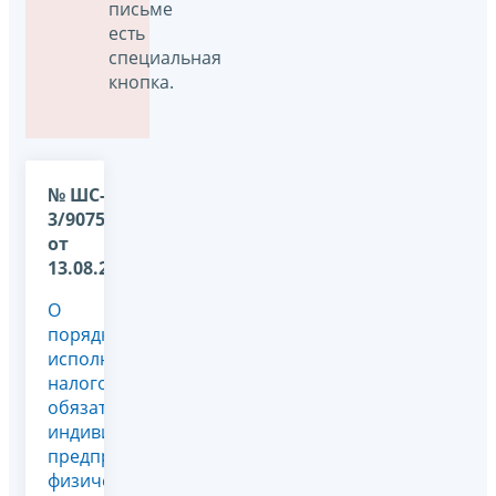
письме
есть
специальная
кнопка.
№ ШС-37-
3/9075@
от
13.08.2010
О
порядке
исполнения
налоговых
обязательств
индивидуального
предпринимателя
физическим