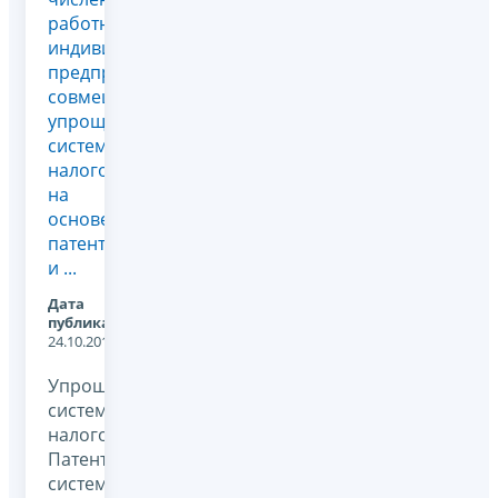
работников
индивидуальным
предпринимателем,
совмещающим
упрощенную
систему
налогообложения
на
основе
патента
и ...
Дата
публикации:
24.10.2011
Упрощенная
система
налогообложения,
Патентная
система