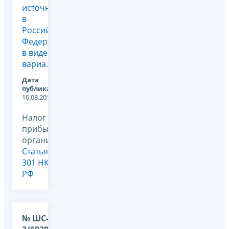
источников
в
Российской
Федерации
в виде
вариа...
Дата
публикации:
16.08.2011
Налог на
прибыль
организаций,
Статья
301 НК
РФ
№ ШС-37-