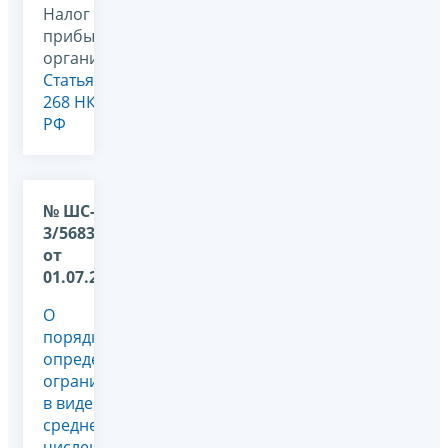
Налог на
прибыль
организаций,
Статья
268 НК
РФ
№ ШС-37-
3/5683@
от
01.07.2010
О
порядке
определения
ограничения
в виде
среднесписочной
численности