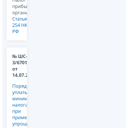
прибыль
организаций,
Статья
254 НК
РФ
№ ШС-37-
3/6701@
от
14.07.2010
Порядок
уплаты
минимального
налога
при
применении
упрощенной