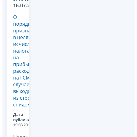
16.07.2010
О
порядке
признания
в целях
исчисления
налога
на
прибыль
расходов
на ГСМ в
случае
выхода
из строя
спидометра
Дата
публикации:
19.08.2011
Налог на