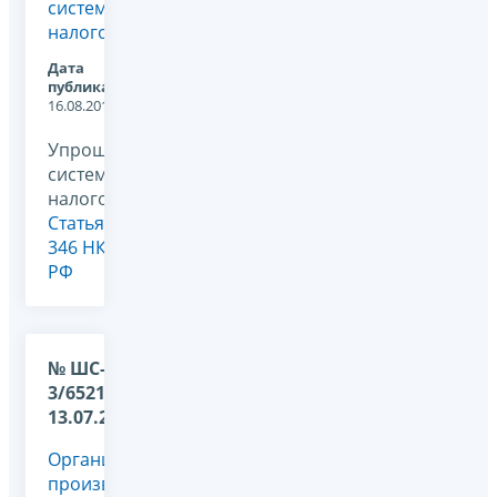
системе
налогообложения?
Дата
публикации:
16.08.2011
Упрощенная
система
налогообложения,
Статья
346 НК
РФ
№ ШС-37-
3/6521 от
13.07.2010
Организация
производит