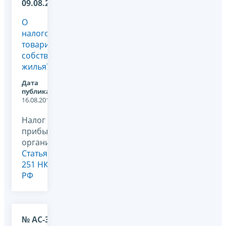
09.08.2010
О
налогообложении
товариществ
собственников
жилья?
Дата
публикации:
16.08.2011
Налог на
прибыль
организаций,
Статья
251 НК
РФ
№ АС-37-