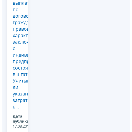
выплаты
по
договорам
гражданско-
правового
характера,
заключенными
с
индивидуальными
предпринимателями,
состоящими
в штате.
Учитываются
ли
указанные
затраты
в...
Дата
публикации:
17.08.2011