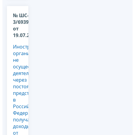
№ ШС-37-
3/6939@
от
19.07.2010
Иностранная
организация,
не
осуществляющая
деятельность
через
постоянное
представительство
в
Российской
Федерации,
получает
доходы
от