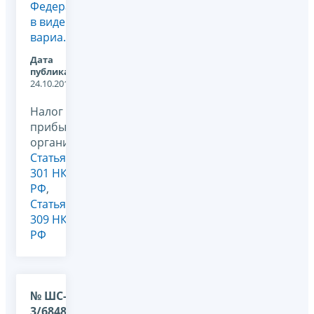
Федерации
в виде
вариа...
Дата
публикации:
24.10.2011
Налог на
прибыль
организаций,
Статья
301 НК
РФ
,
Статья
309 НК
РФ
№ ШС-37-
3/6848 от