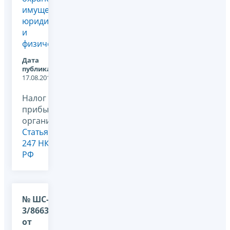
имущества
юридических
и
физиче...
Дата
публикации:
17.08.2011
Налог на
прибыль
организаций,
Статья
247 НК
РФ
№ ШС-37-
3/8663@
от