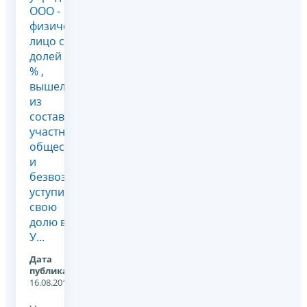
ООО -
физическое
лицо с
долей 49
% ,
вышел
из
состава
участников
общества
и
безвозмездно
уступил
свою
долю в
У...
Дата
публикации:
16.08.2011