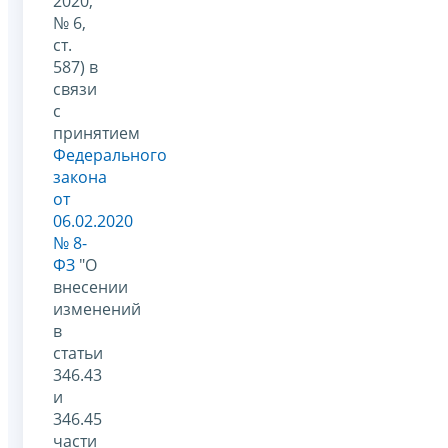
2020,
№ 6,
ст.
587) в
связи
с
принятием
Федерального
закона
от
06.02.2020
№ 8-
ФЗ
"О
внесении
изменений
в
статьи
346.43
и
346.45
части