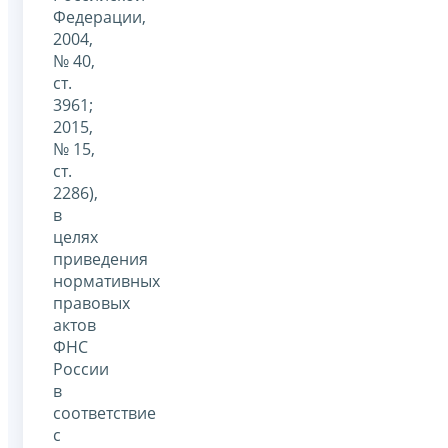
Федерации,
2004,
№ 40,
ст.
3961;
2015,
№ 15,
ст.
2286),
в
целях
приведения
нормативных
правовых
актов
ФНС
России
в
соответствие
с