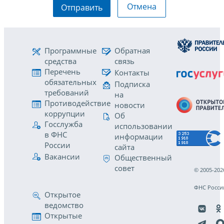
Отмена
Отправить
Программные
Обратная
средства
связь
Перечень
Контакты
обязательных
Подписка
требований
на
Противодействие
новости
коррупции
Об
Госслужба
использовании
в ФНС
информации
России
сайта
Вакансии
Общественный
совет
© 2005-202
ФНС Росси
Открытое
ведомство
Открытые