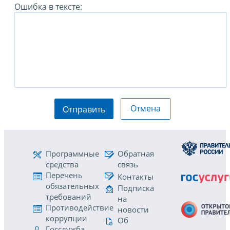
Ошибка в тексте:
Отмена
Отправить
Программные
Обратная
средства
связь
Перечень
Контакты
обязательных
Подписка
требований
на
Противодействие
новости
коррупции
Об
Госслужба