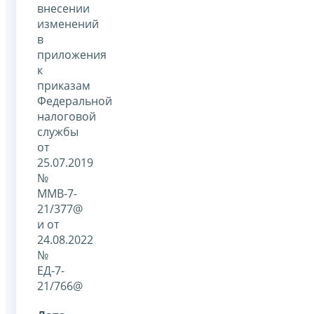
внесении
изменений
в
приложения
к
приказам
Федеральной
налоговой
службы
от
25.07.2019
№
ММВ-7-
21/377@
и от
24.08.2022
№
ЕД-7-
21/766@