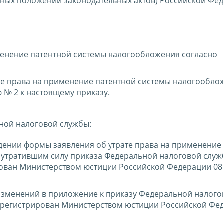
ьных положений законодательных актов) Российской Фе
менение патентной системы налогообложения согласно
те права на применение патентной системы налогообло
№ 2 к настоящему приказу.
ной налоговой службы:
дении формы заявления об утрате права на применение
 утратившим силу приказа Федеральной налоговой служ
рован Министерством юстиции Российской Федерации 08.
изменений в приложение к приказу Федеральной налого
зарегистрирован Министерством юстиции Российской Фе