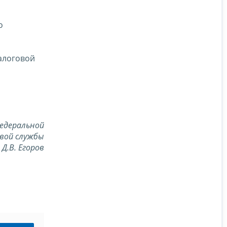
о
алоговой
едеральной
вой службы
Д.В. Егоров