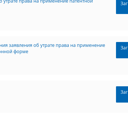
б утрате права на применение патентной
Заг
ния заявления об утрате права на применение
Заг
ронной форме
Заг