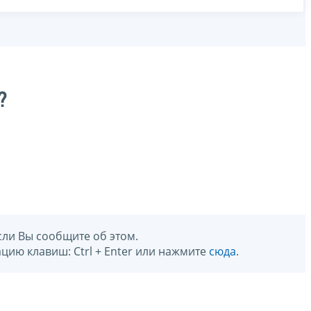
?
сли Вы сообщите об этом.
цию клавиш: Ctrl + Enter или нажмите
сюда
.