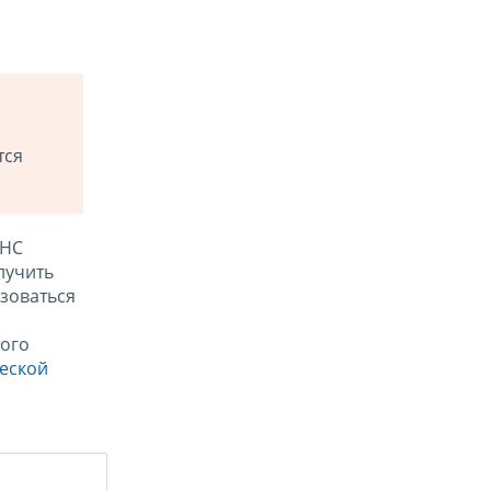
тся
ФНС
лучить
зоваться
ого
ческой