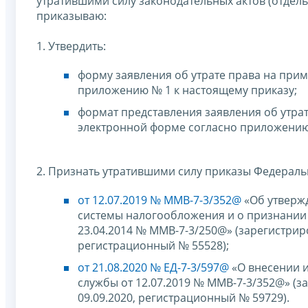
утратившими силу законодательных актов (отдел
приказываю:
1. Утвердить:
форму заявления об утрате права на при
приложению № 1 к настоящему приказу;
формат представления заявления об утра
электронной форме согласно приложению 
2. Признать утратившими силу приказы Федераль
от 12.07.2019 № ММВ-7-3/352@
«Об утверж
системы налогообложения и о признании
23.04.2014 № ММВ-7-3/250@» (зарегистри
регистрационный № 55528);
от 21.08.2020 № ЕД-7-3/597@
«О внесении 
службы от 12.07.2019 № ММВ-7-3/352@» (
09.09.2020, регистрационный № 59729).