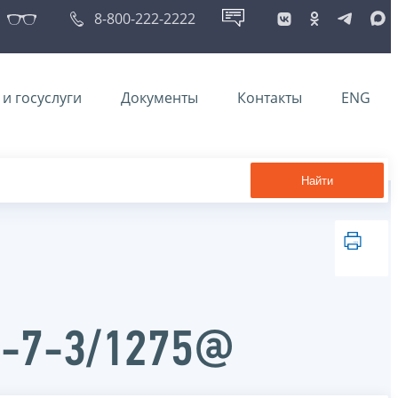
8-800-222-2222
и госуслуги
Документы
Контакты
ENG
Найти
Д-7-3/1275@