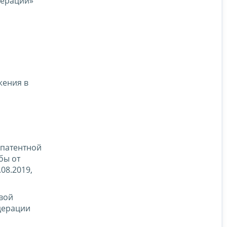
дерации»
жения в
 патентной
бы от
08.2019,
вой
дерации