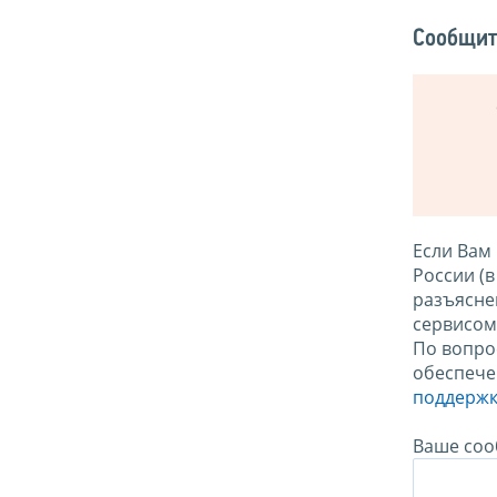
Сообщит
Если Вам
России (
разъясне
сервисо
По вопро
обеспече
поддержк
Ваше соо