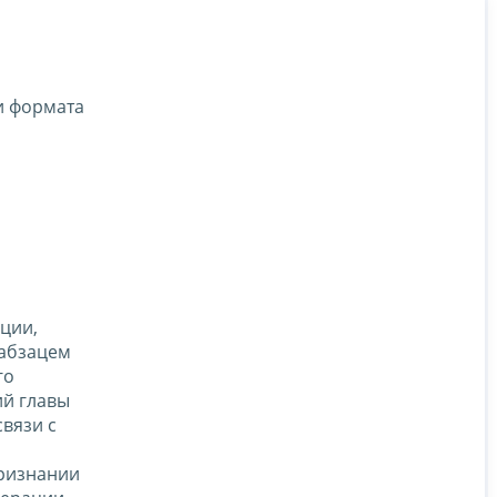
и формата
ции,
 абзацем
го
ий главы
вязи с
признании