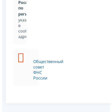
России
по
региону
»
,
указав
в
сообщении
адресата
Общественный
совет
ФНС
России