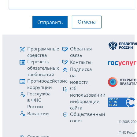
Отмена
Отправить
Программные
Обратная
средства
связь
Перечень
Контакты
обязательных
Подписка
требований
на
Противодействие
новости
коррупции
Об
Госслужба
использовании
в ФНС
информации
России
сайта
Вакансии
Общественный
совет
© 2005-202
ФНС Росси
Открытое