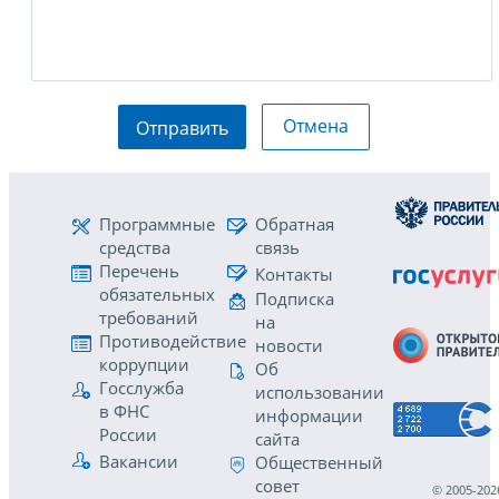
Отмена
Отправить
Программные
Обратная
средства
связь
Перечень
Контакты
обязательных
Подписка
требований
на
Противодействие
новости
коррупции
Об
Госслужба
использовании
в ФНС
информации
России
сайта
Вакансии
Общественный
совет
© 2005-202