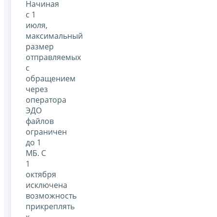
Начиная
с 1
июля,
максимальный
размер
отправляемых
с
обращением
через
оператора
ЭДО
файлов
ограничен
до 1
МБ. С
1
октября
исключена
возможность
прикреплять
к