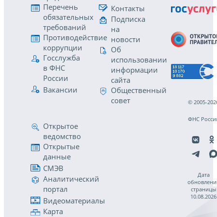
Перечень
Контакты
обязательных
Подписка
требований
на
Противодействие
новости
коррупции
Об
Госслужба
использовании
в ФНС
информации
России
сайта
Вакансии
Общественный
совет
© 2005-202
ФНС Росси
Открытое
ведомство
Открытые
данные
СМЭВ
Дата
Аналитический
обновлени
портал
страницы
10.08.2026
Видеоматериалы
Карта