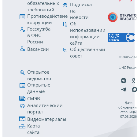
обязательных
Подписка
требований
на
Противодействие
новости
коррупции
Об
Госслужба
использовании
в ФНС
информации
России
сайта
Вакансии
Общественный
совет
© 2005-202
ФНС Росси
Открытое
ведомство
Открытые
данные
СМЭВ
Дата
Аналитический
обновлени
портал
страницы
07.08.2026
Видеоматериалы
Карта
сайта