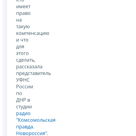
имеет
право
на
такую
компенсацию
и что
для
этого
сделать,
рассказала
представитель
УФНС
России
по
ДНР в
студии
радио
"Комсомольская
правда.
Новороссия"
.