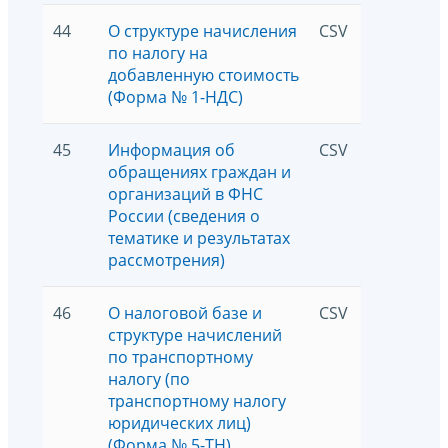
44
О структуре начисления
CSV
8244
по налогу на
добавленную стоимость
(Форма № 1-НДС)
45
Информация об
CSV
7003
обращениях граждан и
организаций в ФНС
России (сведения о
тематике и результатах
рассмотрения)
46
О налоговой базе и
CSV
1596
структуре начислений
по транспортному
налогу (по
транспортному налогу
юридических лиц)
(Форма № 5-ТН)