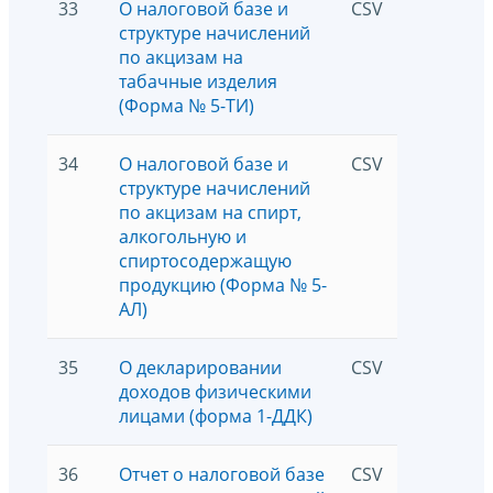
33
О налоговой базе и
CSV
3970
структуре начислений
по акцизам на
табачные изделия
(Форма № 5-ТИ)
34
О налоговой базе и
CSV
2035
структуре начислений
по акцизам на спирт,
алкогольную и
спиртосодержащую
продукцию (Форма № 5-
АЛ)
35
О декларировании
CSV
6756
доходов физическими
лицами (форма 1-ДДК)
36
Отчет о налоговой базе
CSV
5