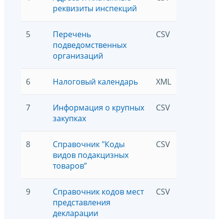
реквизиты инспекций
5
Перечень
CSV
83872
подведомственных
организаций
6
Налоговый календарь
XML
8267
7
Информация о крупных
CSV
8792
закупках
8
Справочник "Коды
CSV
5
видов подакцизных
товаров”
9
Справочник кодов мест
CSV
5
представления
декларации