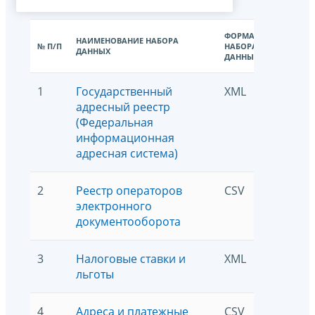
ФОРМАТ
НАИМЕНОВАНИЕ НАБОРА
КОЛИЧЕС
№ П/П
НАБОРА
ДАННЫХ
СКАЧИВА
ДАННЫХ
1
Государственный
XML
26694
адресный реестр
(Федеральная
информационная
адресная система)
2
Реестр операторов
CSV
95910
электронного
документооборота
3
Налоговые ставки и
XML
26154
льготы
4
Адреса и платежные
CSV
172055