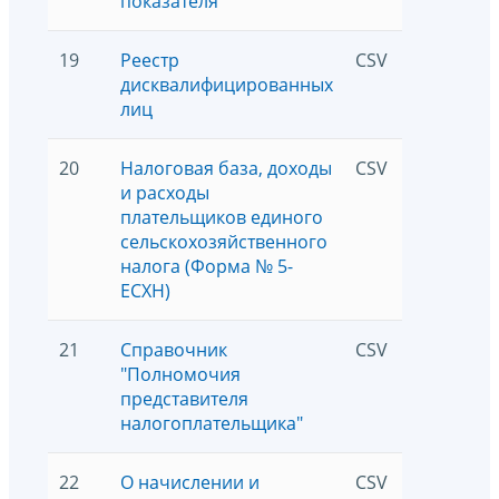
показателя"
19
Реестр
CSV
569050
дисквалифицированных
лиц
20
Налоговая база, доходы
CSV
8502
и расходы
плательщиков единого
сельскохозяйственного
налога (Форма № 5-
ЕСХН)
21
Справочник
CSV
5
"Полномочия
представителя
налогоплательщика"
22
О начислении и
CSV
13985