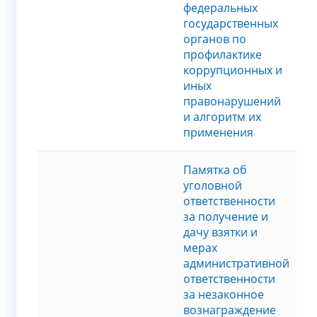
федеральных
государственных
органов по
профилактике
коррупционных и
иных
правонарушений
и алгоритм их
применения
Памятка об
уголовной
ответственности
за получение и
дачу взятки и
мерах
административной
ответственности
за незаконное
вознаграждение