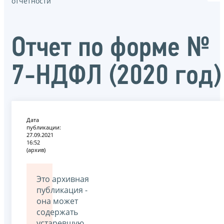
отчётности
Отчет по форме №
7-НДФЛ (2020 год)
Дата
публикации:
27.09.2021
16:52
(архив)
Это архивная
публикация -
она может
содержать
устаревшую