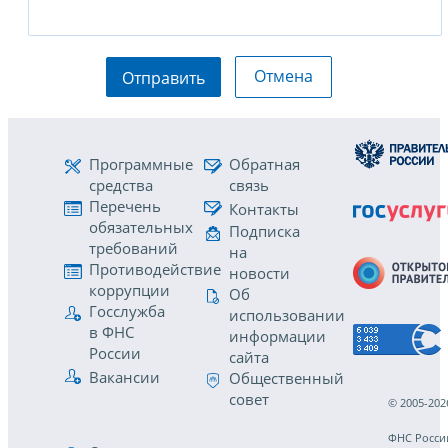
Отмена
Отправить
Программные
Обратная
средства
связь
Перечень
Контакты
обязательных
Подписка
требований
на
Противодействие
новости
коррупции
Об
Госслужба
использовании
в ФНС
информации
России
сайта
Вакансии
Общественный
совет
© 2005-202
ФНС Росси