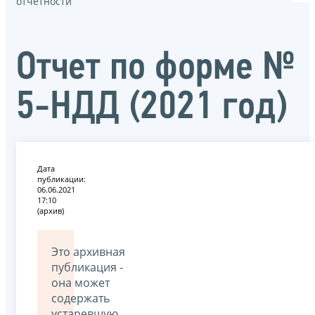
отчётности
Отчет по форме №
5-НДД (2021 год)
Дата
публикации:
06.06.2021
17:10
(архив)
Это архивная
публикация -
она может
содержать
устаревшую