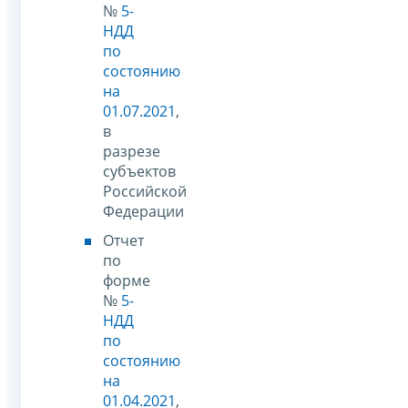
№
5-
НДД
по
состоянию
на
01.07.2021
,
в
разрезе
субъектов
Российской
Федерации
Отчет
по
форме
№
5-
НДД
по
состоянию
на
01.04.2021
,