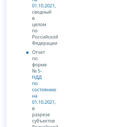
01.10.2021
,
сводный
в
целом
по
Российской
Федерации
Отчет
по
форме
№
5-
НДД
по
состоянию
на
01.10.2021
,
в
разрезе
субъектов
Российской