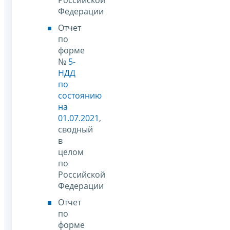
Федерации
Отчет
по
форме
№
5-
НДД
по
состоянию
на
01.07.2021
,
сводный
в
целом
по
Российской
Федерации
Отчет
по
форме