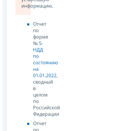
информацию.
Отчет
по
форме
№
5-
НДД
по
состоянию
на
01.01.2022
,
сводный
в
целом
по
Российской
Федерации
Отчет
по