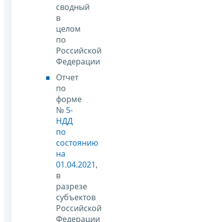
сводный
в
целом
по
Российской
Федерации
Отчет
по
форме
№
5-
НДД
по
состоянию
на
01.04.2021
,
в
разрезе
субъектов
Российской
Федерации