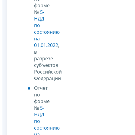
форме
№
5-
НДД
по
состоянию
на
01.01.2022
,
в
разрезе
субъектов
Российской
Федерации
Отчет
по
форме
№
5-
НДД
по
состоянию
на