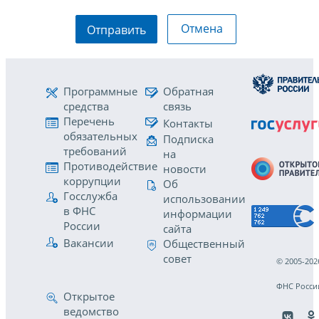
Отмена
Отправить
Программные
Обратная
средства
связь
Перечень
Контакты
обязательных
Подписка
требований
на
Противодействие
новости
коррупции
Об
Госслужба
использовании
в ФНС
информации
России
сайта
Вакансии
Общественный
совет
© 2005-202
ФНС Росси
Открытое
ведомство