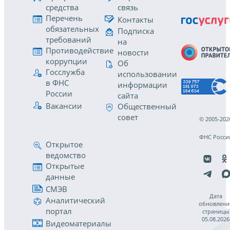
средства
связь
Перечень
Контакты
обязательных
Подписка
требований
на
Противодействие
новости
коррупции
Об
Госслужба
использовании
в ФНС
информации
России
сайта
Вакансии
Общественный
совет
© 2005-202
ФНС Росси
Открытое
ведомство
Открытые
данные
СМЭВ
Дата
Аналитический
обновлени
портал
страницы
05.08.2026
Видеоматериалы