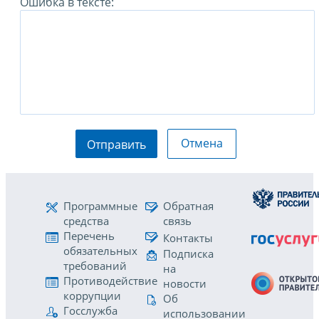
Ошибка в тексте:
Отмена
Отправить
Программные
Обратная
средства
связь
Перечень
Контакты
обязательных
Подписка
требований
на
Противодействие
новости
коррупции
Об
Госслужба
использовании