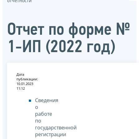
отчётности
Отчет по форме №
1-ИП (2022 год)
Дата
публикации:
10.01.2023
11:12
Сведения
о
работе
по
государственной
регистрации