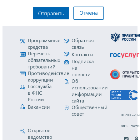
Отмена
Отправить
Программные
Обратная
средства
связь
Перечень
Контакты
обязательных
Подписка
требований
на
Противодействие
новости
коррупции
Об
Госслужба
использовании
в ФНС
информации
России
сайта
Вакансии
Общественный
совет
© 2005-202
ФНС Росси
Открытое
ведомство