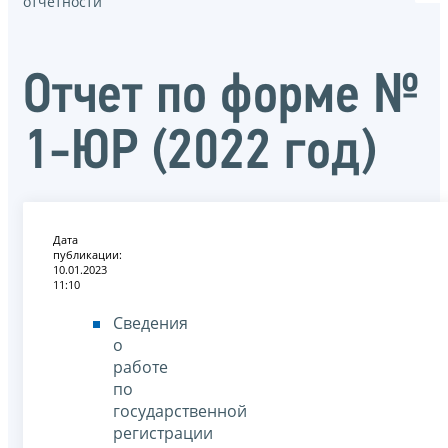
отчётности
Отчет по форме №
1-ЮР (2022 год)
Дата
публикации:
10.01.2023
11:10
Сведения
о
работе
по
государственной
регистрации