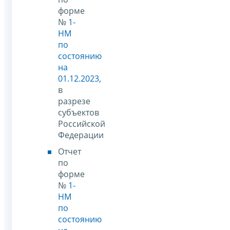
форме
№
1-
НМ
по
состоянию
на
01.12.2023
,
в
разрезе
субъектов
Российской
Федерации
Отчет
по
форме
№
1-
НМ
по
состоянию