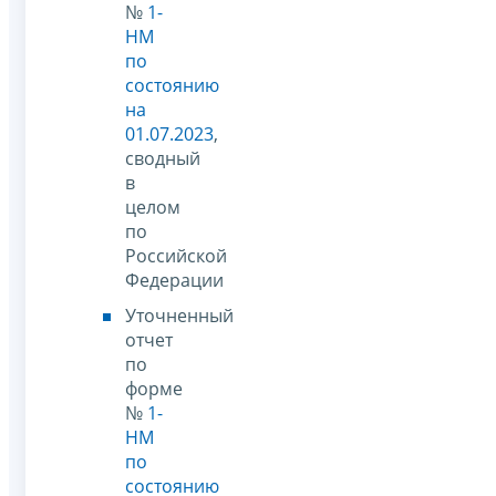
№
1-
НМ
по
состоянию
на
01.07.2023
,
сводный
в
целом
по
Российской
Федерации
Уточненный
отчет
по
форме
№
1-
НМ
по
состоянию