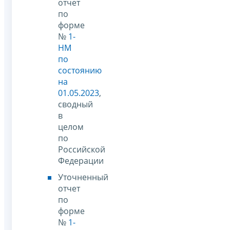
отчет
по
форме
№
1-
НМ
по
состоянию
на
01.05.2023
,
сводный
в
целом
по
Российской
Федерации
Уточненный
отчет
по
форме
№
1-