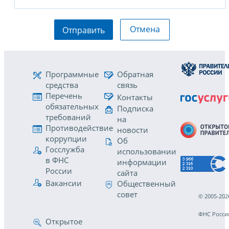
Отмена
Отправить
Программные
Обратная
средства
связь
Перечень
Контакты
обязательных
Подписка
требований
на
Противодействие
новости
коррупции
Об
Госслужба
использовании
в ФНС
информации
России
сайта
Вакансии
Общественный
совет
© 2005-202
ФНС Росси
Открытое