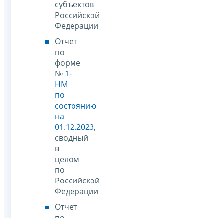
субъектов
Российской
Федерации
Отчет
по
форме
№
1-
НМ
по
состоянию
на
01.12.2023
,
сводный
в
целом
по
Российской
Федерации
Отчет
по