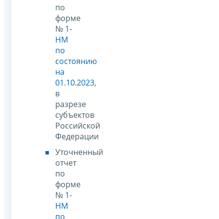
по
форме
№
1-
НМ
по
состоянию
на
01.10.2023
,
в
разрезе
субъектов
Российской
Федерации
Уточненный
отчет
по
форме
№
1-
НМ
по