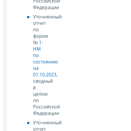
Российской
Федерации
Уточненный
отчет
по
форме
№
1-
НМ
по
состоянию
на
01.10.2023
,
сводный
в
целом
по
Российской
Федерации
Уточненный
отчет