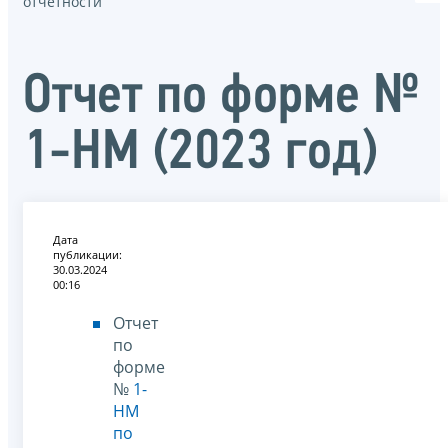
отчётности
Отчет по форме №
1-НМ (2023 год)
Дата
публикации:
30.03.2024
00:16
Отчет
по
форме
№
1-
НМ
по