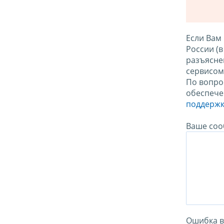
Если Вам
России (
разъясне
сервисо
По вопро
обеспече
поддержк
Ваше соо
Ошибка в 