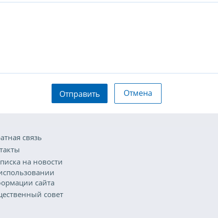
Отмена
Отправить
атная связь
такты
писка на новости
использовании
ормации сайта
ественный совет