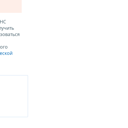
ФНС
лучить
зоваться
ого
ческой