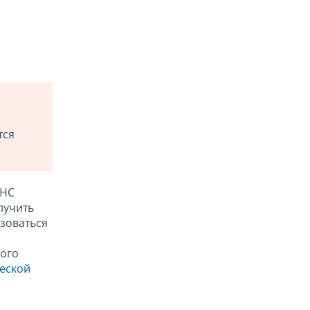
тся
ФНС
лучить
зоваться
ого
ческой