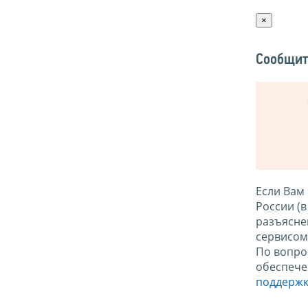
×
Сообщит
Если Вам
России (
разъясне
сервисо
По вопро
обеспече
поддержк