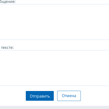
бщение:
тексте:
Отмена
Отправить