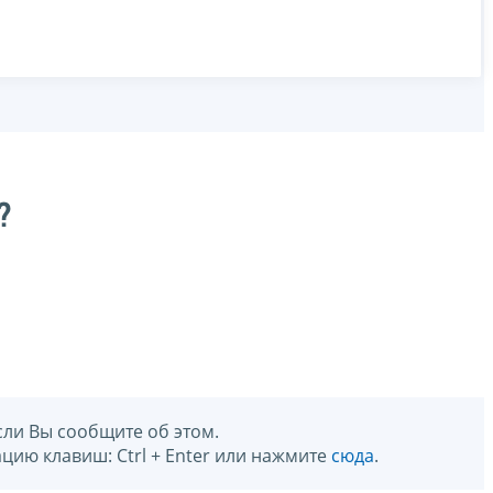
?
сли Вы сообщите об этом.
цию клавиш: Ctrl + Enter или нажмите
сюда
.