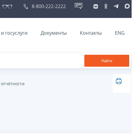
8-800-222-2222
и госуслуги
Документы
Контакты
ENG
Найти
 отчётности