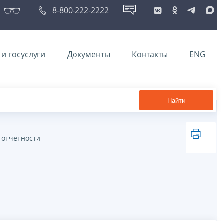
8-800-222-2222
и госуслуги
Документы
Контакты
ENG
Найти
 отчётности