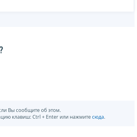
?
сли Вы сообщите об этом.
цию клавиш: Ctrl + Enter или нажмите
сюда
.