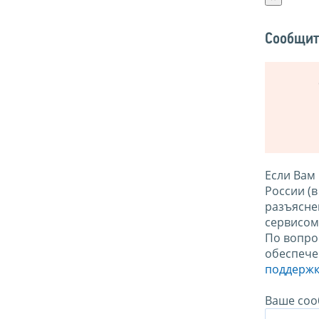
Сообщит
Если Вам
России (
разъясне
сервисо
По вопро
обеспече
поддержк
Ваше соо