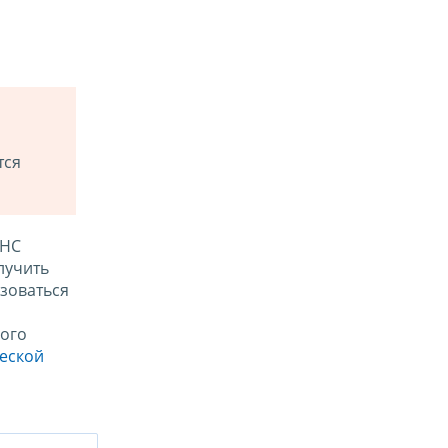
тся
ФНС
лучить
зоваться
ого
ческой