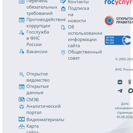
Перечень
Контакты
обязательных
Подписка
требований
на
Противодействие
новости
коррупции
Об
Госслужба
использовании
в ФНС
информации
России
сайта
Вакансии
Общественный
совет
© 2005-202
ФНС Росси
Открытое
ведомство
Открытые
данные
СМЭВ
Дата
Аналитический
обновлени
портал
страницы
05.08.2026
Видеоматериалы
Карта
сайта