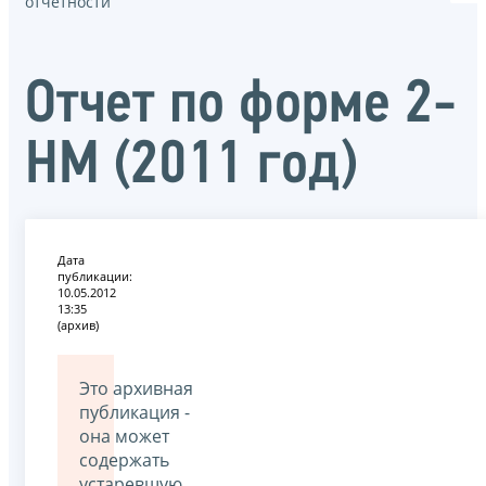
отчётности
Отчет по форме 2-
НМ (2011 год)
Дата
публикации:
10.05.2012
13:35
(архив)
Это архивная
публикация -
она может
содержать
устаревшую