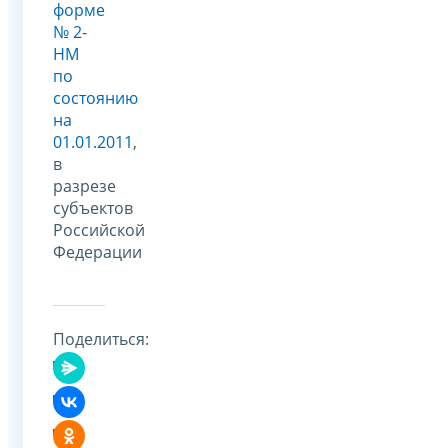
форме
№ 2-
НМ
по
состоянию
на
01.01.2011
,
в
разрезе
субъектов
Российской
Федерации
Поделиться: