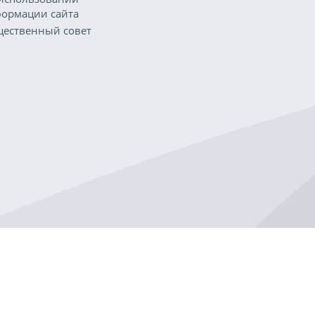
ормации сайта
ественный совет