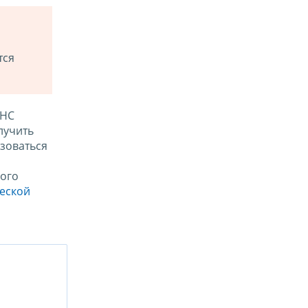
тся
ФНС
лучить
зоваться
ого
ческой