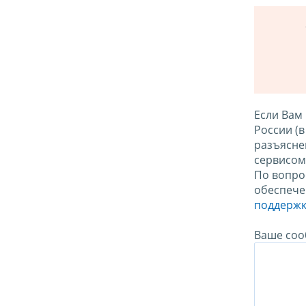
Если Вам
России (
разъясне
сервисо
По вопро
обеспече
поддержк
Ваше соо