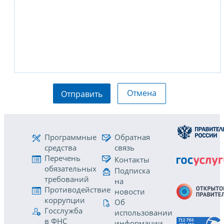
Отмена
Отправить
Программные
Обратная
средства
связь
Перечень
Контакты
обязательных
Подписка
требований
на
Противодействие
новости
коррупции
Об
Госслужба
использовании
в ФНС
информации