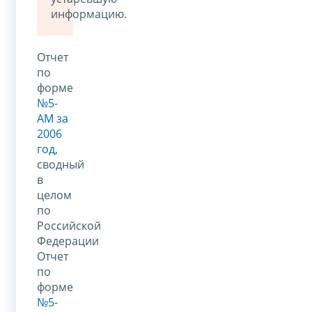
информацию.
Отчет
по
форме
№5-
АМ за
2006
год
,
сводный
в
целом
по
Российской
Федерации
Отчет
по
форме
№5-