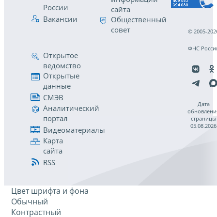
России
сайта
Вакансии
Общественный
совет
© 2005-202
ФНС Росси
Открытое
ведомство
Открытые
данные
СМЭВ
Дата
Аналитический
обновлени
портал
страницы
05.08.2026
Видеоматериалы
Карта
сайта
RSS
Цвет шрифта и фона
Обычный
Контрастный