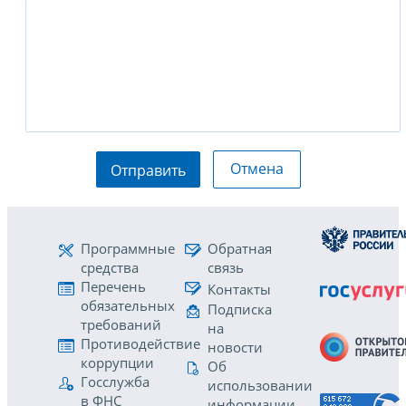
Отмена
Отправить
Программные
Обратная
средства
связь
Перечень
Контакты
обязательных
Подписка
требований
на
Противодействие
новости
коррупции
Об
Госслужба
использовании
в ФНС
информации