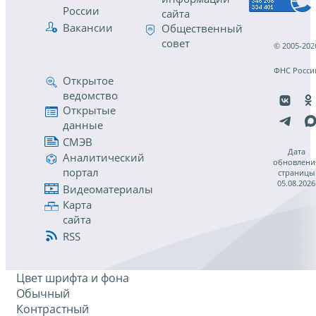
России
сайта
Вакансии
Общественный
совет
© 2005-202
ФНС Росси
Открытое
ведомство
Открытые
данные
СМЭВ
Дата
Аналитический
обновлени
портал
страницы
05.08.2026
Видеоматериалы
Карта
сайта
RSS
Цвет шрифта и фона
Обычный
Контрастный