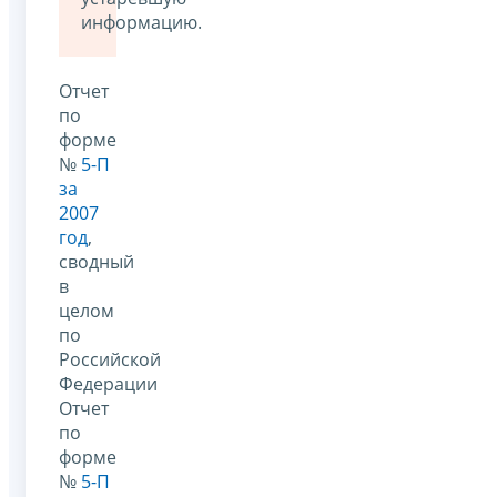
информацию.
Отчет
по
форме
№
5-П
за
2007
год
,
сводный
в
целом
по
Российской
Федерации
Отчет
по
форме
№
5-П