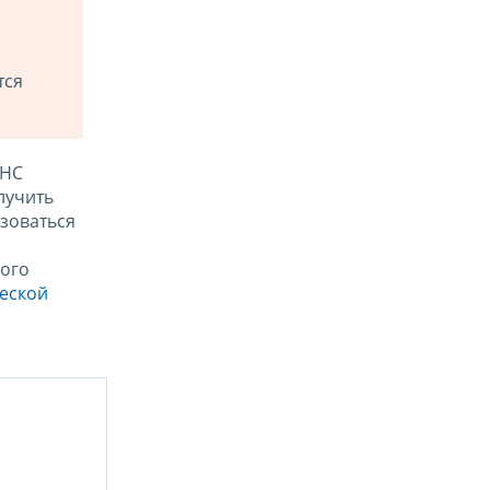
тся
ФНС
лучить
зоваться
ого
ческой