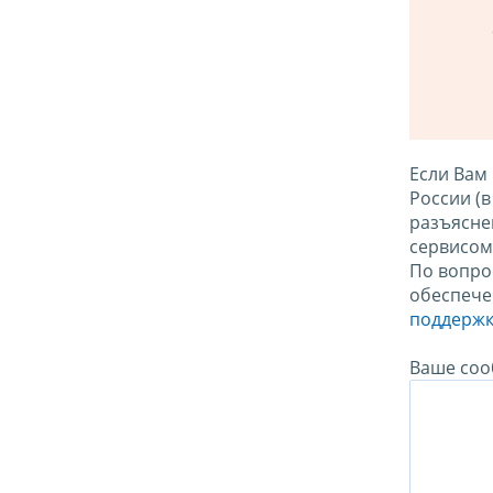
Если Вам
России (
разъясне
сервисо
По вопро
обеспече
поддержк
Ваше соо