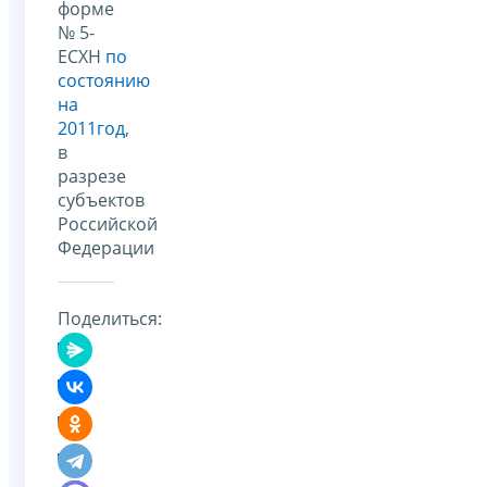
форме
№ 5-
ЕСХН
по
состоянию
на
2011год
,
в
разрезе
субъектов
Российской
Федерации
Поделиться: