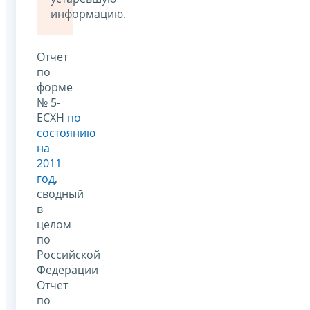
информацию.
Отчет
по
форме
№ 5-
ЕСХН
по
состоянию
на
2011
год
,
сводный
в
целом
по
Российской
Федерации
Отчет
по