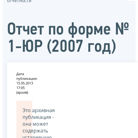
отчётности
Отчет по форме №
1-ЮР (2007 год)
Дата
публикации:
15.05.2013
17:05
(архив)
Это архивная
публикация -
она может
содержать
устаревшую