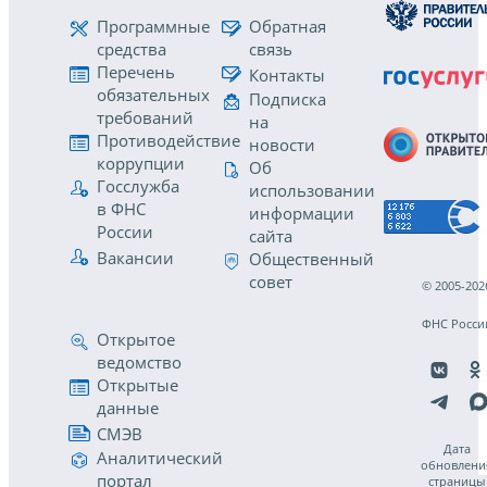
Программные
Обратная
средства
связь
Перечень
Контакты
обязательных
Подписка
требований
на
Противодействие
новости
коррупции
Об
Госслужба
использовании
в ФНС
информации
России
сайта
Вакансии
Общественный
совет
© 2005-202
ФНС Росси
Открытое
ведомство
Открытые
данные
СМЭВ
Дата
Аналитический
обновлени
портал
страницы