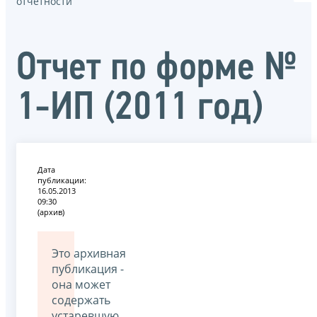
отчётности
Отчет по форме №
1-ИП (2011 год)
Дата
публикации:
16.05.2013
09:30
(архив)
Это архивная
публикация -
она может
содержать
устаревшую