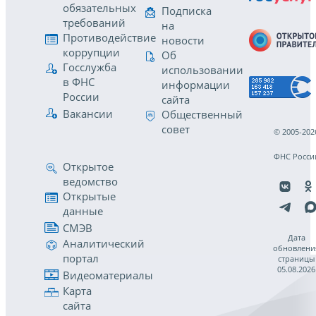
обязательных
Подписка
требований
на
Противодействие
новости
коррупции
Об
Госслужба
использовании
в ФНС
информации
России
сайта
Вакансии
Общественный
совет
© 2005-202
ФНС Росси
Открытое
ведомство
Открытые
данные
СМЭВ
Дата
Аналитический
обновлени
портал
страницы
05.08.2026
Видеоматериалы
Карта
сайта