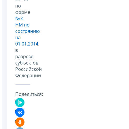
по
форме
№ 4-
НМ по
состоянию
на
01.01.2014
,
в
разрезе
субъектов
Российской
Федерации
Поделиться: