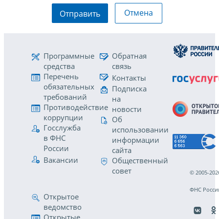
Отмена
Отправить
Программные
Обратная
средства
связь
Перечень
Контакты
обязательных
Подписка
требований
на
Противодействие
новости
коррупции
Об
Госслужба
использовании
в ФНС
информации
России
сайта
Вакансии
Общественный
совет
© 2005-202
ФНС Росси
Открытое
ведомство
Открытые