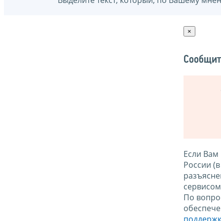
Выделите текст, который, по Вашему мне
×
Сообщит
Если Вам
России (
разъясне
сервисо
По вопро
обеспече
поддержк