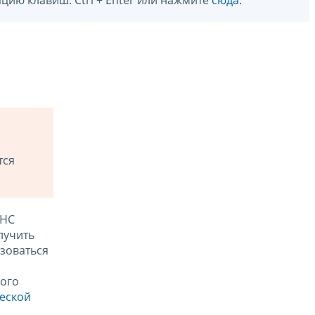
цию клавиш: Ctrl + Enter или нажмите
сюда
.
тся
ФНС
лучить
зоваться
ого
ческой