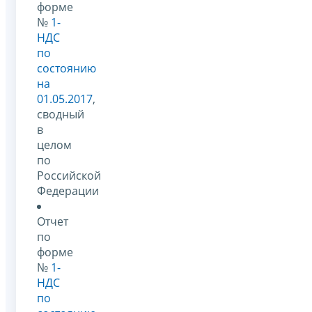
форме
№
1-
НДС
по
состоянию
на
01.05.2017
,
сводный
в
целом
по
Российской
Федерации
Отчет
по
форме
№
1-
НДС
по