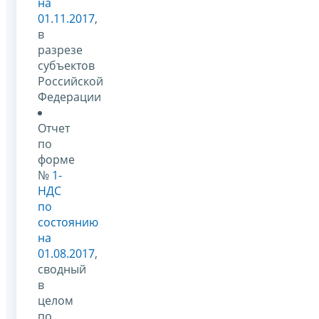
на
01.11.2017
,
в
разрезе
субъектов
Российской
Федерации
Отчет
по
форме
№
1-
НДС
по
состоянию
на
01.08.2017
,
сводный
в
целом
по