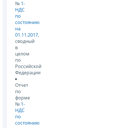
№
1-
НДС
по
состоянию
на
01.11.2017
,
сводный
в
целом
по
Российской
Федерации
Отчет
по
форме
№
1-
НДС
по
состоянию