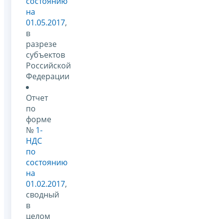
состоянию
на
01.05.2017
,
в
разрезе
субъектов
Российской
Федерации
Отчет
по
форме
№
1-
НДС
по
состоянию
на
01.02.2017
,
сводный
в
целом