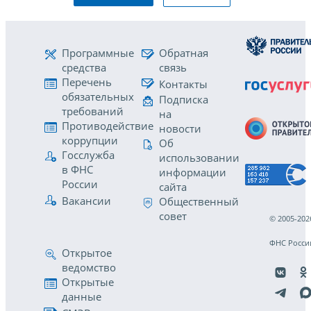
Программные
Обратная
средства
связь
Перечень
Контакты
обязательных
Подписка
требований
на
Противодействие
новости
коррупции
Об
Госслужба
использовании
в ФНС
информации
России
сайта
Вакансии
Общественный
совет
© 2005-202
ФНС Росси
Открытое
ведомство
Открытые
данные