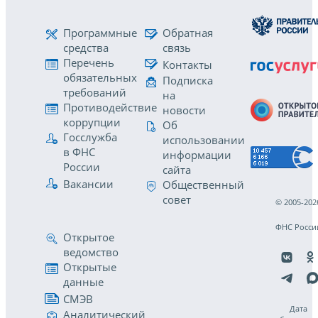
Программные
Обратная
средства
связь
Перечень
Контакты
обязательных
Подписка
требований
на
Противодействие
новости
коррупции
Об
Госслужба
использовании
в ФНС
информации
России
сайта
Вакансии
Общественный
совет
© 2005-202
ФНС Росси
Открытое
ведомство
Открытые
данные
СМЭВ
Дата
Аналитический