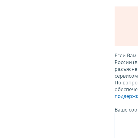
Если Вам
России (
разъясне
сервисо
По вопро
обеспече
поддержк
Ваше соо