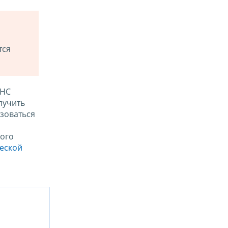
тся
ФНС
лучить
зоваться
ого
ческой