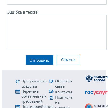
Ошибка в тексте:
Отмена
Отправить
Программные
Обратная
средства
связь
Перечень
Контакты
обязательных
Подписка
требований
на
Противодействие
новости