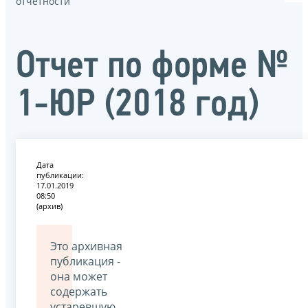
отчётности
Отчет по форме №
1-ЮР (2018 год)
Дата
публикации:
17.01.2019
08:50
(архив)
Это архивная
публикация -
она может
содержать
устаревшую