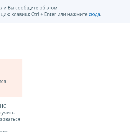
сли Вы сообщите об этом.
цию клавиш: Ctrl + Enter или нажмите
сюда
.
тся
ФНС
лучить
зоваться