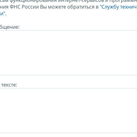
сам функционирования интернет-сервисов и программн
ния ФНС России Вы можете обратиться в
"Службу техни
и".
бщение:
тексте: