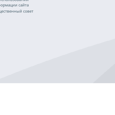
ормации сайта
ественный совет