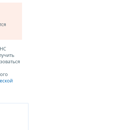
тся
ФНС
лучить
зоваться
ого
ческой