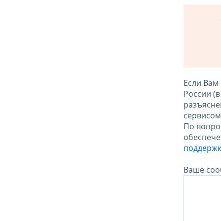
Если Вам
России (
разъясне
сервисо
По вопро
обеспече
поддержк
Ваше соо