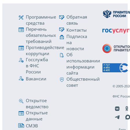
Программные
Обратная
средства
связь
Перечень
Контакты
обязательных
Подписка
требований
на
Противодействие
новости
коррупции
Об
Госслужба
использовании
в ФНС
информации
России
сайта
Вакансии
Общественный
совет
© 2005-202
ФНС Росси
Открытое
ведомство
Открытые
данные
СМЭВ
Дата