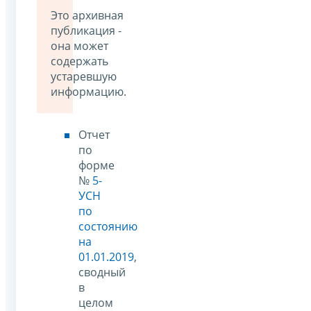
Это архивная
публикация -
она может
содержать
устаревшую
информацию.
Отчет
по
форме
№
5-
УСН
по
состоянию
на
01.01.2019
,
сводный
в
целом