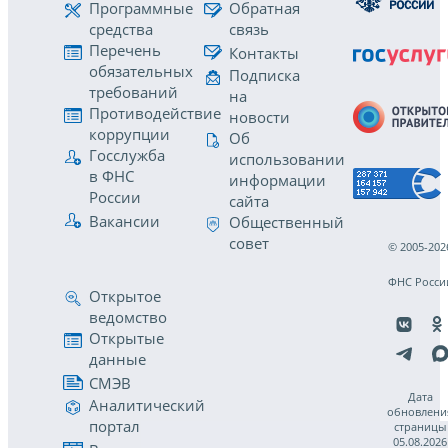
Программные
Обратная
средства
связь
Перечень
Контакты
обязательных
Подписка
требований
на
Противодействие
новости
коррупции
Об
Госслужба
использовании
в ФНС
информации
России
сайта
Вакансии
Общественный
совет
© 2005-202
ФНС Росси
Открытое
ведомство
Открытые
данные
СМЭВ
Дата
Аналитический
обновлени
портал
страницы
05.08.2026