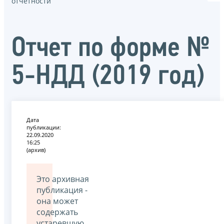
отчётности
Отчет по форме №
5-НДД (2019 год)
Дата
публикации:
22.09.2020
16:25
(архив)
Это архивная
публикация -
она может
содержать
устаревшую