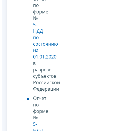
по
форме
№
5-
НДД
по
состоянию
на
01.01.2020
,
в
разрезе
субъектов
Российской
Федерации
Отчет
по
форме
№
5-
НДД