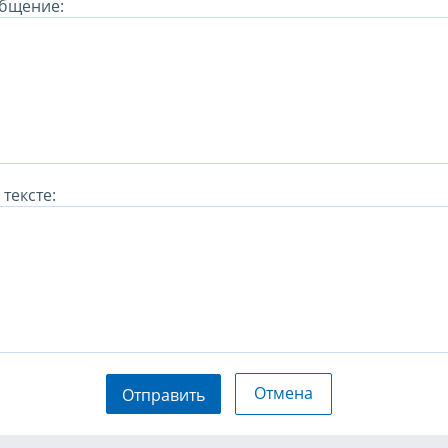
бщение:
тексте:
Отмена
Отправить