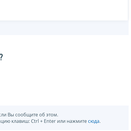
?
сли Вы сообщите об этом.
цию клавиш: Ctrl + Enter или нажмите
сюда
.