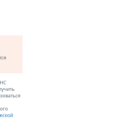
тся
ФНС
лучить
зоваться
ого
ческой