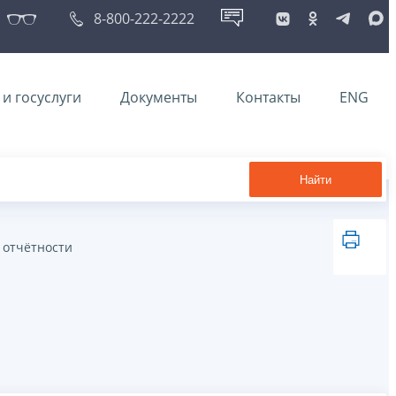
8-800-222-2222
и госуслуги
Документы
Контакты
ENG
Найти
 отчётности