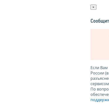
×
Сообщит
Если Вам
России (
разъясне
сервисо
По вопро
обеспече
поддержк