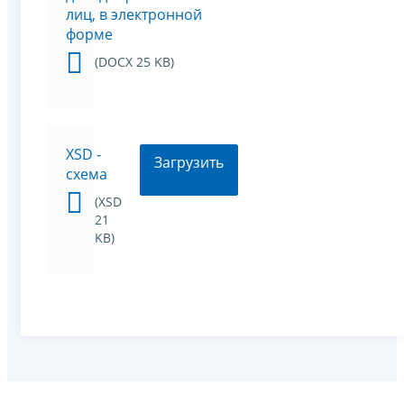
лиц, в электронной
форме
(DOCX 25 KB)
XSD -
Загрузить
схема
(XSD
21
KB)