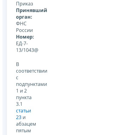
Приказ
Принявший
орган:
ФНС
России
Номер:
ЕД-7-
13/1043@
В
соответствии
с
подпунктами
1 и 2
пункта
3.1
статьи
23
и
абзацем
пятым