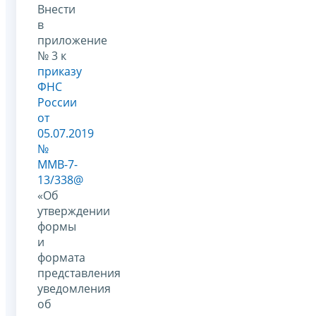
Внести
в
приложение
№ 3 к
приказу
ФНС
России
от
05.07.2019
№
ММВ-7-
13/338@
«Об
утверждении
формы
и
формата
представления
уведомления
об